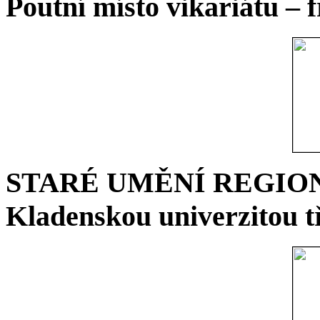
Poutní místo vikariátu – 
STARÉ UMĚNÍ REGIONU 
Kladenskou univerzitou tř