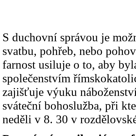
S duchovní správou je možn
svatbu, pohřeb, nebo poho
farnost usiluje o to, aby b
společenstvím římskokatoli
zajišťuje výuku náboženstv
sváteční bohoslužba, při kt
neděli v 8. 30 v rozdělovsk