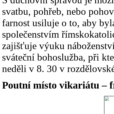
svatbu, pohřeb, nebo poho
farnost usiluje o to, aby b
společenstvím římskokatoli
zajišťuje výuku náboženstv
sváteční bohoslužba, při kt
neděli v 8. 30 v rozdělovsk
Poutní místo vikariátu – 