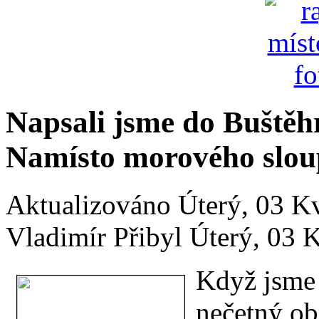
Napsali jsme do Buštěh
Namísto morového sloup
Aktualizováno Úterý, 03 K
Vladimír Přibyl
Úterý, 03 
Když jsme 
nečetný ob