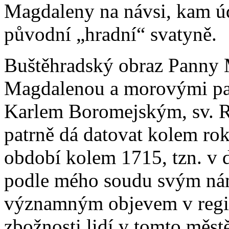
Magdaleny na návsi, kam úda
původní „hradní“ svatyně.
Buštěhradský obraz Panny 
Magdalenou a morovými patr
Karlem Boromejským, sv. Ro
patrně dá datovat kolem rok
období kolem 1715, tzn. v 
podle mého soudu svým ná
významným objevem v regio
zbožnosti lidí v tomto měst