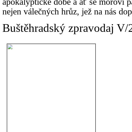
apokalyptické době a ať se moroví pa
nejen válečných hrůz, jež na nás dop
Buštěhradský zpravodaj V/