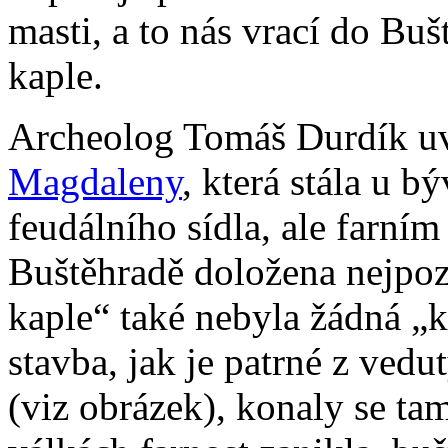
masti, a to nás vrací do Buš
kaple.
Archeolog Tomáš Durdík uv
Magdaleny
, která stála u b
feudálního sídla, ale farním
Buštěhradě doložena nejpoz
kaple“ také nebyla žádná „k
stavba, jak je patrné z ved
(viz obrázek), konaly se ta