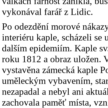
válkách farnost zanikla, b
vykonával farář z Lidic.
Po odezdění morové nákazy 
interiéru kaple, scházeli se 
dalším epidemiím. Kaple s
roku 1812 a obraz uložen. 
vystavěna zámecká kaple Po
uměleckým vybavením, star
nezapadal a nebyl ani aktuá
zachovala paměť místa, vzn