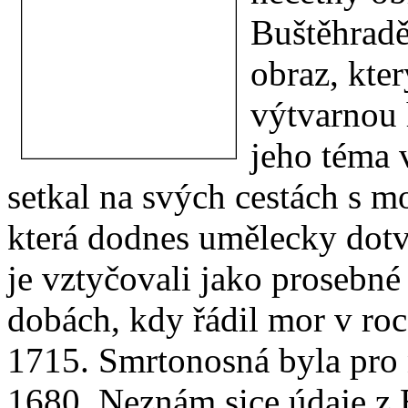
Buštěhradě
obraz, kte
výtvarnou 
jeho téma 
setkal na svých cestách s m
která dodnes umělecky dotv
je vztyčovali jako prosebné
dobách, kdy řádil mor v ro
1715. Smrtonosná byla pro 
1680. Neznám sice údaje z 