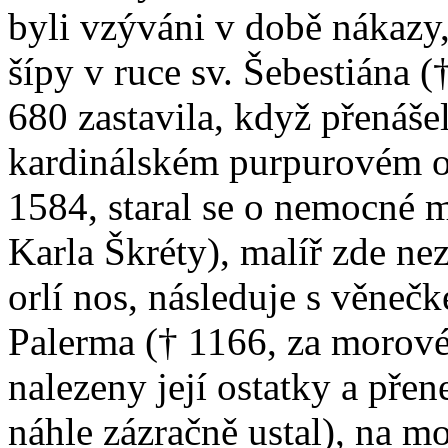
byli vzýváni v době nákazy, 
šípy v ruce sv. Šebestiána 
680 zastavila, když přenášel
kardinálském purpurovém o
1584, staral se o nemocné
Karla Škréty), malíř zde n
orlí nos, následuje s věnečk
Palerma († 1166, za morové
nalezeny její ostatky a pře
náhle zázračně ustal), na m