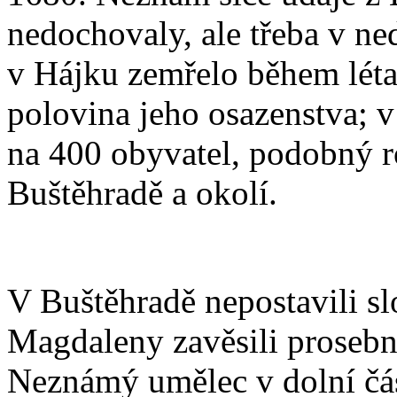
nedochovaly, ale třeba v ne
v Hájku zemřelo během léta 
polovina jeho osazenstva; 
na 400 obyvatel, podobný ro
Buštěhradě a okolí.
V Buštěhradě nepostavili sl
Magdaleny zavěsili prosebn
Neznámý umělec v dolní část