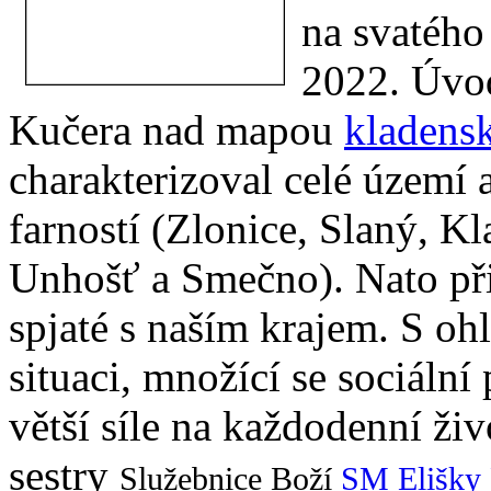
na svatého
2022. Úvod
Kučera nad mapou
kladensk
charakterizoval celé území 
farností (Zlonice, Slaný, K
Unhošť a Smečno). Nato při
spjaté s naším krajem. S oh
situaci, množící se sociáln
větší síle na každodenní ži
sestry
Služebnice Boží
SM Elišky 