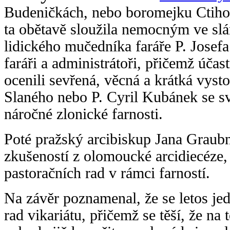
Budeničkách, nebo boromejku Ctih
ta obětavě sloužila nemocným ve sl
lidického mučedníka faráře P. Josef
faráři a administrátoři, přičemž úč
ocenili sevřená, věcná a krátká vyst
Slaného nebo P. Cyril Kubánek se s
náročné zlonické farnosti.
Poté pražský arcibiskup Jana Graub
zkušeností z olomoucké arcidiecéze,
pastoračních rad v rámci farností.
Na závěr poznamenal, že se letos jed
rad vikariátu, přičemž se těší, že n