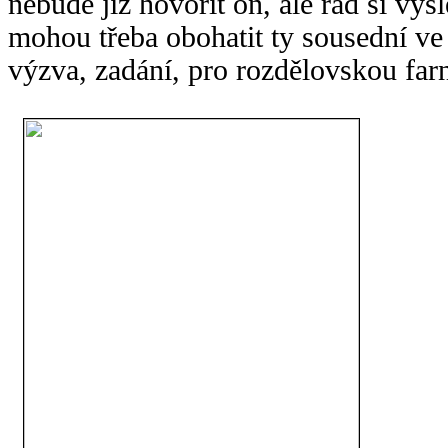
nebude již hovořit on, ale rád si vys
mohou třeba obohatit ty sousední ve v
výzva, zadání, pro rozdělovskou farn