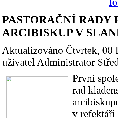
PASTORAČNÍ RADY 
ARCIBISKUP V SLA
Aktualizováno Čtvrtek, 08
uživatel Administrator
Stře
První spol
rad kladen
arcibisku
v refektáři