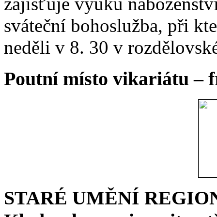
zajišťuje výuku náboženstv
sváteční bohoslužba, při kt
neděli v 8. 30 v rozdělovsk
Poutní místo vikariátu – 
STARÉ UMĚNÍ REGIONU 