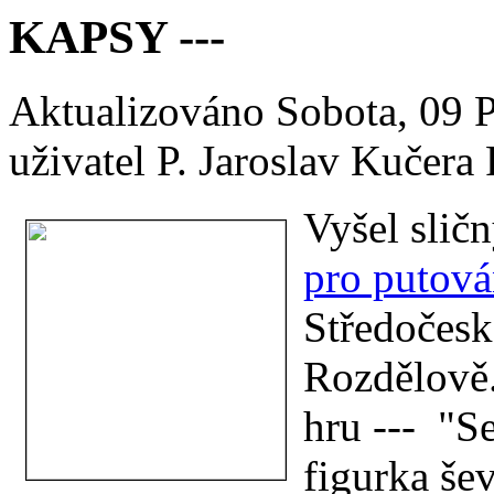
KAPSY ---
Aktualizováno Sobota, 09 
uživatel P. Jaroslav Kučera
Vyšel slič
pro putová
Středočeské
Rozdělově.
hru --- "Se
figurka še