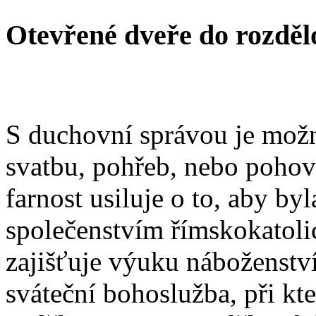
Otevřené dveře do rozděl
S duchovní správou je možn
svatbu, pohřeb, nebo poho
farnost usiluje o to, aby b
společenstvím římskokatoli
zajišťuje výuku náboženstv
sváteční bohoslužba, při kt