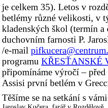
je celkem 35). Letos v rozd
betlémy různé velikosti, v t
kladenských škol (termín a 
duchovním farnosti P. Jaro
/e-mail
pifkucera@centrum
programu
KŘESŤANSKÉ 
připomínáme výročí – před 8
Assisi první betlém v Grecc
Těšíme se na setkání s vám
Jaroslav Kučera, farář v Rozdělově