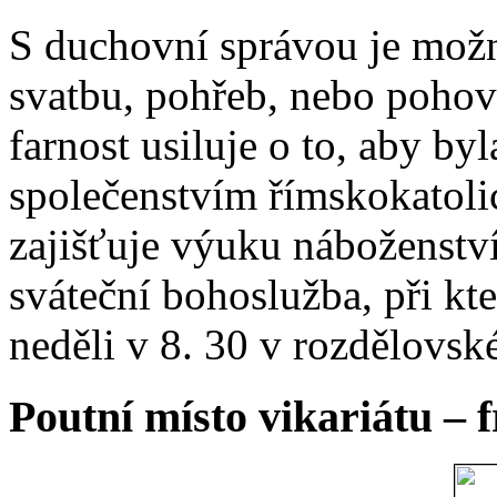
S duchovní správou je možn
svatbu, pohřeb, nebo poho
farnost usiluje o to, aby b
společenstvím římskokatoli
zajišťuje výuku náboženstv
sváteční bohoslužba, při kt
neděli v 8. 30 v rozdělovsk
Poutní místo vikariátu – 