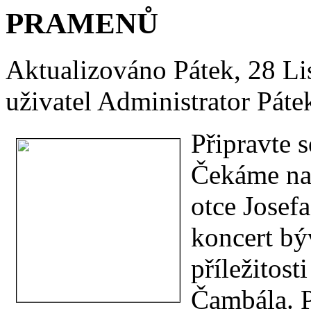
PRAMENŮ
Aktualizováno Pátek, 28 L
uživatel Administrator
Páte
Připravte 
Čekáme na 
otce Josef
koncert bý
příležitost
Čambála. 