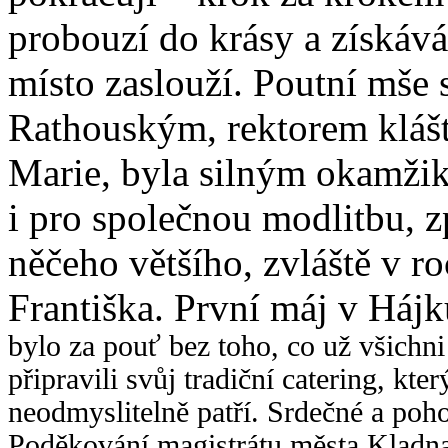
probouzí do krásy a získává
místo zaslouží. Poutní mše 
Rathouským, rektorem klášt
Marie, byla silným okamžike
i pro společnou modlitbu, z
něčeho většího, zvláště v ro
Františka. První máj v Háj
bylo za pouť bez toho, co už všichn
připravili svůj tradiční catering, kt
neodmyslitelně patří. Srdečné a poho
Poděkování magistrátu města Kladna