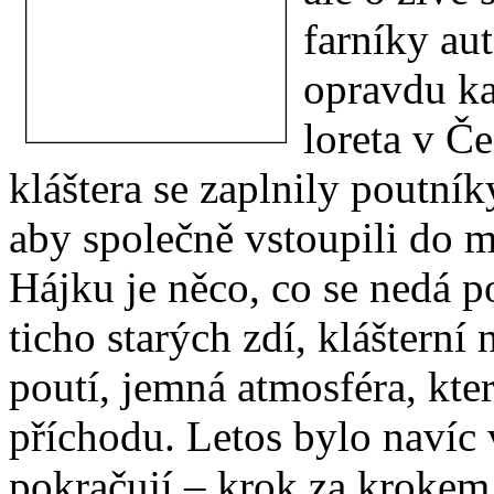
farníky au
opravdu ka
loreta v Č
kláštera se zaplnily poutníky,
aby společně vstoupili do 
Hájku je něco, co se nedá p
ticho starých zdí, klášterní 
poutí, jemná atmosféra, kte
příchodu. Letos bylo navíc v
pokračují – krok za krokem 