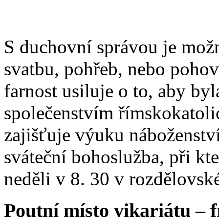
S duchovní správou je možn
svatbu, pohřeb, nebo poho
farnost usiluje o to, aby b
společenstvím římskokatoli
zajišťuje výuku náboženstv
sváteční bohoslužba, při kt
neděli v 8. 30 v rozdělovsk
Poutní místo vikariátu – 