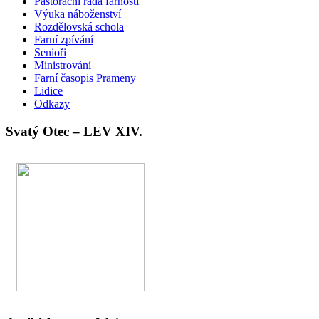
Pastorační rada farnosti
Výuka náboženství
Rozdělovská schola
Farní zpívání
Senioři
Ministrování
Farní časopis Prameny
Lidice
Odkazy
Svatý Otec – LEV XIV.