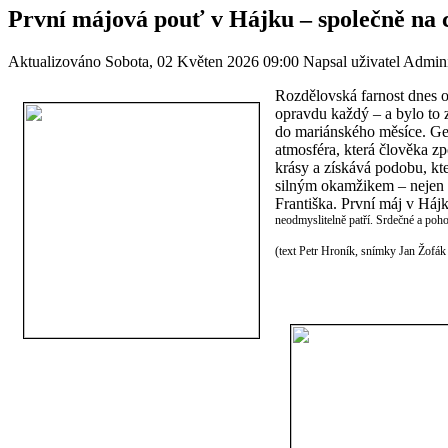
První májová pouť v Hájku – společně na ce
Aktualizováno Sobota, 02 Květen 2026 09:00
Napsal uživatel Admini
Rozdělovská farnost dnes op
opravdu každý – a bylo to zn
do mariánského měsíce. Geni
atmosféra, která člověka zp
krásy a získává podobu, kt
silným okamžikem – nejen pr
Františka. První máj v Háj
neodmyslitelně patří. Srdečné a poh
(text Petr Hroník, snímky Jan Žofák 