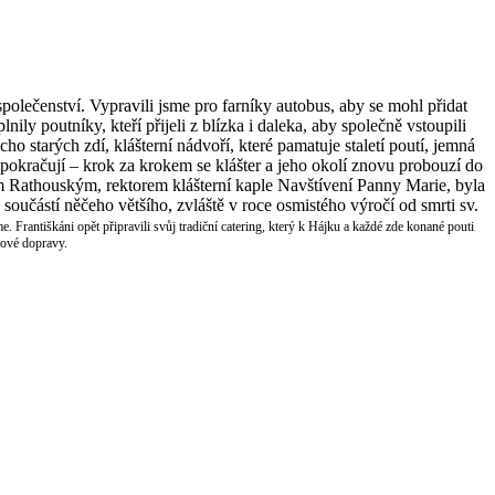
společenství. Vypravili jsme pro farníky autobus, aby se mohl přidat
nily poutníky, kteří přijeli z blízka i daleka, aby společně vstoupili
o starých zdí, klášterní nádvoří, které pamatuje staletí poutí, jemná
 pokračují – krok za krokem se klášter a jeho okolí znovu probouzí do
pem Rathouským, rektorem klášterní kaple Navštívení Panny Marie, byla
součástí něčeho většího, zvláště v roce osmistého výročí od smrti sv.
. Františkáni opět připravili svůj tradiční catering, který k Hájku a každé zde konané pouti
sové dopravy.