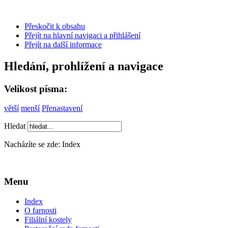
Přeskočit k obsahu
Přejít na hlavní navigaci a přihlášení
Přejít na další informace
Hledání, prohlížení a navigace
Velikost písma:
větší
menší
Přenastavení
Hledat
Nacházíte se zde:
Index
Menu
Index
O farnosti
Filiální kostely