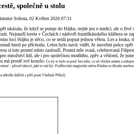
stě, společně u stolu
strator
Sobota, 02 Květen 2026 07:31
ět ukázala, že když se putuje do Hájku, nejde jen o tradici, ale o živé 
át. Nejstarší loreta v Čechách i nádvoří františkánského kláštera se zapl
us loci Hájku je něco, co se nedá popsat jednou větou. Les a louka, tich
omalí hned po příchodu. Letos bylo navíc vidět, že stavební práce opět
erou si toto poutní místo zaslouží. Poutní mše svatá, celebrovaná Fili
o množství lidí, ale i pro společnou modlitbu, zpěv a vědomí, že jsme 
ku má prostě své kouzlo.
Co by to bylo za pouť bez toho, co už všichni známe a milujeme
ostinné – přesně takové, jaké to má být. Poděkování magistrátu města Kladna za úhradu autobu
a několik dalších z pěší pouti Vladimír Přibyl)