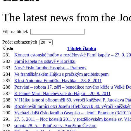
The latest news from the J
Filtr na titulek
Počet zobrazených
Číslo
Titulek článku
281
Koncert estonské hudby a rozdělovské Farní kapely – 27. 9. 2
282
Farní kapela na oslavě v Korálku
283
Nové číslo farního časopisu – Prameny
284
Ve františkánském Hájku s pražským arcibiskupem
285
Křest Antonína Františka Havlíka – 28. 8. 2011
286
Pozvání – sobota 17. září – benedikce nového kříže u Velké D
287
K Panně Marii Nanebevzaté do Hájku – 20. 8. 2011
288
V Hájku jsme si připomněli 60. výročí kněžství P. Jaroslava Pt
289
Rozdělovští farníci otci Josefu Hřebíkovi k 30. výročí kněžské
290
Vychází další číslo farního časopisu – „letní“ Prameny (3/2011)
291
27. 5. 2011 – Noc kostelů 2011 v rozdělovském kostele sv. Vá
292
sobota 28. 5. – Pouť za sv. Anežkou Českou