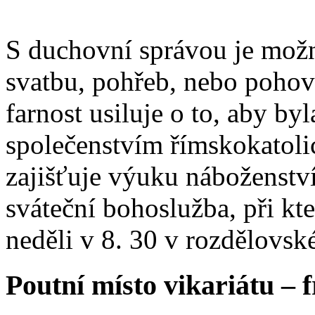
S duchovní správou je možn
svatbu, pohřeb, nebo poho
farnost usiluje o to, aby b
společenstvím římskokatoli
zajišťuje výuku náboženstv
sváteční bohoslužba, při kt
neděli v 8. 30 v rozdělovsk
Poutní místo vikariátu – 