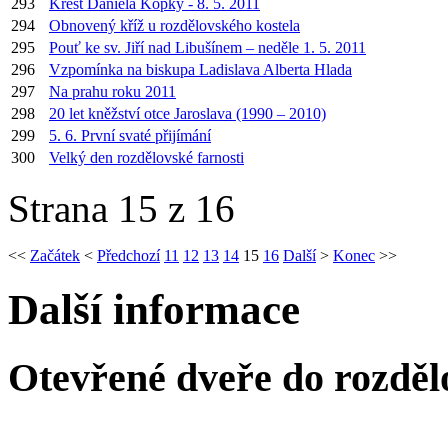
293
Křest Daniela Kopky - 8. 5. 2011
294
Obnovený kříž u rozdělovského kostela
295
Pouť ke sv. Jiří nad Libušínem – neděle 1. 5. 2011
296
Vzpomínka na biskupa Ladislava Alberta Hlada
297
Na prahu roku 2011
298
20 let kněžství otce Jaroslava (1990 – 2010)
299
5. 6. První svaté přijímání
300
Velký den rozdělovské farnosti
Strana 15 z 16
<<
Začátek
<
Předchozí
11
12
13
14
15
16
Další
>
Konec
>>
Další informace
Otevřené dveře do rozděl