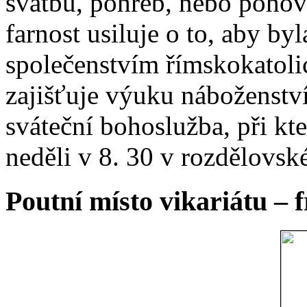
svatbu, pohřeb, nebo poho
farnost usiluje o to, aby b
společenstvím římskokatoli
zajišťuje výuku náboženstv
sváteční bohoslužba, při kt
neděli v 8. 30 v rozdělovsk
Poutní místo vikariátu – 