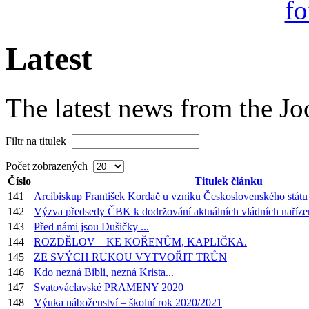
Latest
The latest news from the J
Filtr na titulek
Počet zobrazených
Číslo
Titulek článku
141
Arcibiskup František Kordač u vzniku Československého státu
142
Výzva předsedy ČBK k dodržování aktuálních vládních naříze
143
Před námi jsou Dušičky ...
144
ROZDĚLOV – KE KOŘENŮM, KAPLIČKA.
145
ZE SVÝCH RUKOU VYTVOŘIT TRŮN
146
Kdo nezná Bibli, nezná Krista...
147
Svatováclavské PRAMENY 2020
148
Výuka náboženství – školní rok 2020/2021