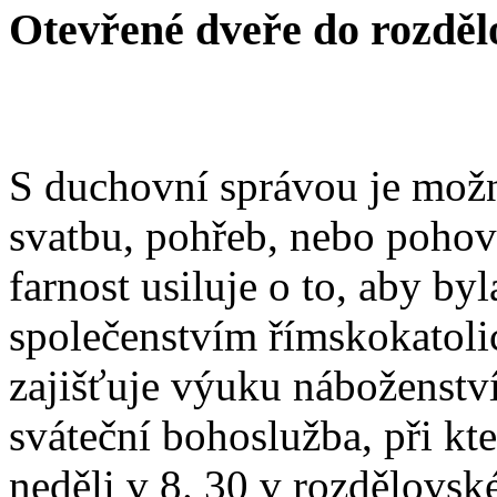
Otevřené dveře do rozděl
S duchovní správou je možn
svatbu, pohřeb, nebo poho
farnost usiluje o to, aby b
společenstvím římskokatoli
zajišťuje výuku náboženstv
sváteční bohoslužba, při kt
neděli v 8. 30 v rozdělovsk