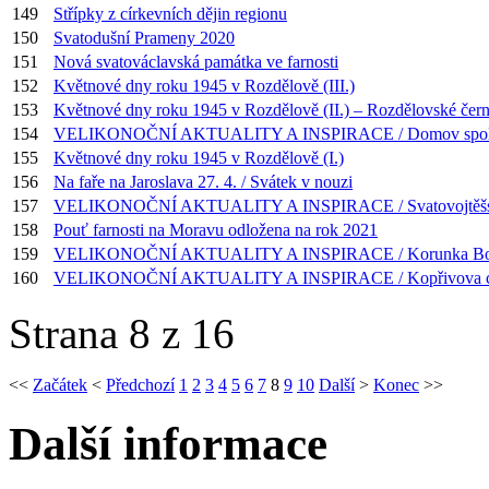
149
Střípky z církevních dějin regionu
150
Svatodušní Prameny 2020
151
Nová svatováclavská památka ve farnosti
152
Květnové dny roku 1945 v Rozdělově (III.)
153
Květnové dny roku 1945 v Rozdělově (II.) – Rozdělovské čern
154
VELIKONOČNÍ AKTUALITY A INSPIRACE / Domov společn
155
Květnové dny roku 1945 v Rozdělově (I.)
156
Na faře na Jaroslava 27. 4. / Svátek v nouzi
157
VELIKONOČNÍ AKTUALITY A INSPIRACE / Svatovojtěšské 
158
Pouť farnosti na Moravu odložena na rok 2021
159
VELIKONOČNÍ AKTUALITY A INSPIRACE / Korunka Božího
160
VELIKONOČNÍ AKTUALITY A INSPIRACE / Kopřivova ces
Strana 8 z 16
<<
Začátek
<
Předchozí
1
2
3
4
5
6
7
8
9
10
Další
>
Konec
>>
Další informace