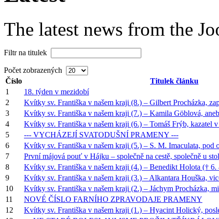
The latest news from the J
Filtr na titulek
Počet zobrazených
Číslo
Titulek článku
1
18. týden v mezidobí
2
Kvítky sv. Františka v našem kraji (8.) – Gilbert Procházka, z
3
Kvítky sv. Františka v našem kraji (7.) – Kamila Göblová, an
4
Kvítky sv. Františka v našem kraji (6.) – Tomáš Frýb, kazatel 
5
--- VYCHÁZEJÍ SVATODUŠNÍ PRAMENY ---
6
Kvítky sv. Františka v našem kraji (5.) – S. M. Imaculata, pod
7
První májová pouť v Hájku – společně na cestě, společně u sto
8
Kvítky sv. Františka v našem kraji (4.) – Benedikt Holota († 6.
9
Kvítky sv. Františka v našem kraji (3.) – Alkantara Houška, vi
10
Kvítky sv. Františka v našem kraji (2.) – Jáchym Procházka, m
11
NOVÉ ČÍSLO FARNÍHO ZPRAVODAJE PRAMENY
12
Kvítky sv. Františka v našem kraji (1.) – Hyacint Holický, pos