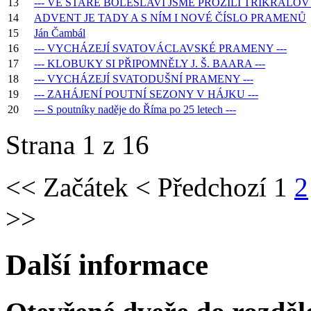
13
--- VE STARÉ BOLESLAVI JSME PROŽILI TŘÍKRÁLOV
14
ADVENT JE TADY A S NÍM I NOVÉ ČÍSLO PRAMENŮ
15
Ján Čambál
16
--- VYCHÁZEJÍ SVATOVÁCLAVSKÉ PRAMENY ---
17
--- KLOBUKY SI PŘIPOMNĚLY J. Š. BAARA ---
18
--- VYCHÁZEJÍ SVATODUŠNÍ PRAMENY ---
19
--- ZAHÁJENÍ POUTNÍ SEZONY V HÁJKU ---
20
--- S poutníky naděje do Říma po 25 letech ---
Strana 1 z 16
<<
Začátek
<
Předchozí
1
2
>>
Další informace