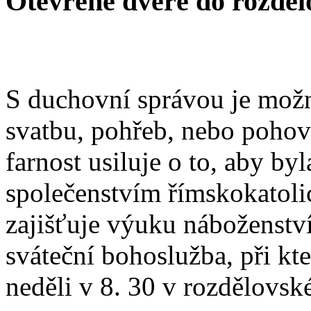
Otevřené dveře do rozděl
S duchovní správou je možn
svatbu, pohřeb, nebo poho
farnost usiluje o to, aby b
společenstvím římskokatoli
zajišťuje výuku náboženstv
sváteční bohoslužba, při kt
neděli v 8. 30 v rozdělovsk